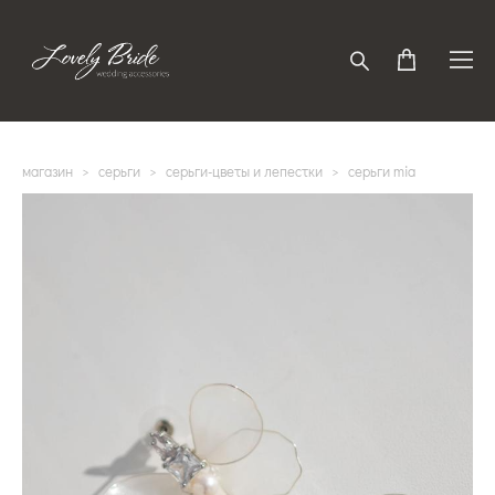
магазин
>
серьги
>
серьги-цветы и лепестки
>
серьги mia