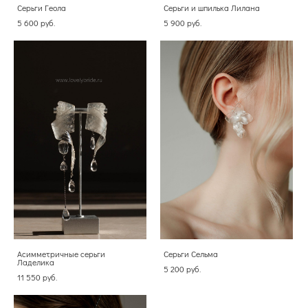
Серьги Геола
Серьги и шпилька Лилана
5 600 pуб.
5 900 pуб.
Асимметричные серьги
Серьги Сельма
Ладелика
5 200 pуб.
11 550 pуб.