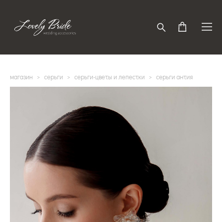
магазин
>
серьги
>
серьги-цветы и лепестки
>
серьги антия