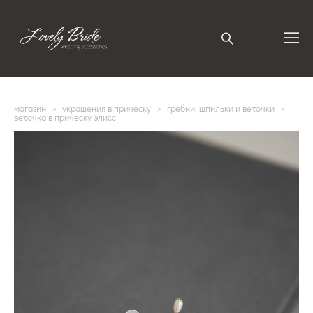
магазин
>
украшения в прическу
>
гребни, шпильки и веточки
>
веточка в прическу элисс