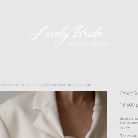
чки и перчатки
>
свадебная сумочка атласная
Свадебн
13 500 p
Вместител
ткани мол
бусин.
Практичн