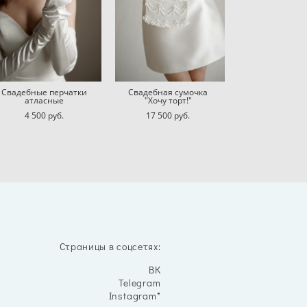
Свадебные перчатки
Свадебная сумочка
атласные
"Хочу торт!"
4 500 pуб.
17 500 pуб.
Страницы в соцсетях:
ВК
Telegram
Instagram*