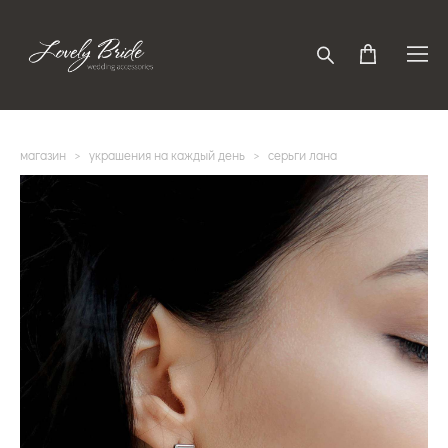
магазин
>
украшения на каждый день
>
серьги лана