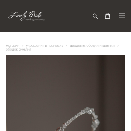
магазин
>
украшения в прическу
>
диадемы, ободки и шляпки
>
ободок амелия