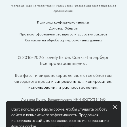
*запрещенная на территории Российской Федерации экстремистская
организация.
Политика конфиденциальности
Договор Оферты
Правила оформления, возврата
и доставки заказов
Согласие на обработку персональных данных
© 2016-2026 Lovely Bride. Санкт-Петербург
Все права защищены.
Все фото- и видеоматериалы являются объектом
авторского права
и запрещены для копирования,
использования и распространения.
Логвина Ирина Владимировна ИНН 602707234966
Сайт использует файлы cookie, чтобы улучшить работу
сайта и повысить его эффективность. Продолжая
использовать сайт, вы соглашаетесь на использование
файлов cookie.
сайт от vigbo