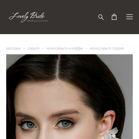
магазин
>
серьги
>
моносерьги и каффы
>
моносерьга глория