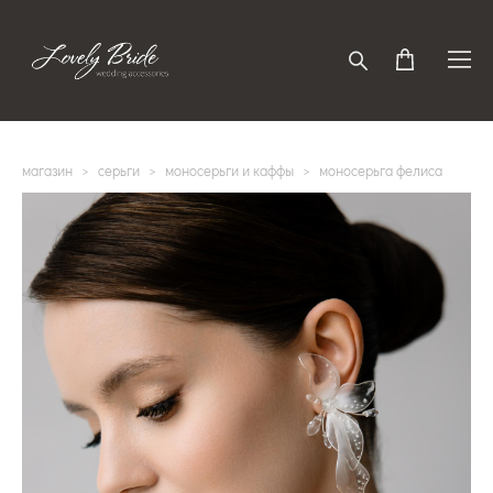
магазин
>
серьги
>
моносерьги и каффы
>
моносерьга фелиса