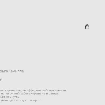
рьга Камилла
б.
а - украшение для эффектного образа невесты.
пестки ручной работы украшены в центре
ным жемчугом.
 ушко идет жемчужный пусет.