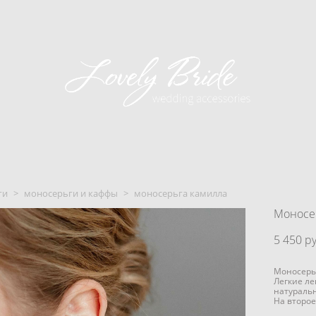
ги
>
моносерьги и каффы
>
моносерьга камилла
Моносе
5 450 pу
Моносерьг
Легкие ле
натураль
На второе