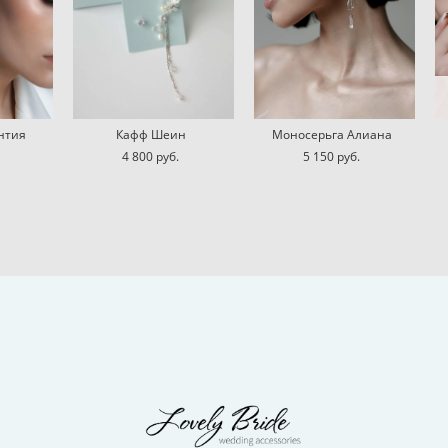
нтия
Кафф Шеин
Моносерьга Алиана
4 800 pуб.
5 150 pуб.