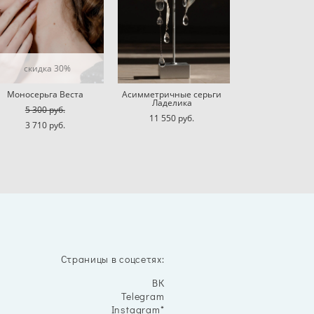
скидка 30%
Моносерьга Веста
Асимметричные серьги
Ладелика
5 300 pуб.
11 550 pуб.
3 710 pуб.
Страницы в соцсетях:
ВК
Telegram
Instagram*