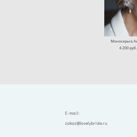
Моносерьга А
4 200 pуб.
E-mail:
zakaz@lovelybride.ru