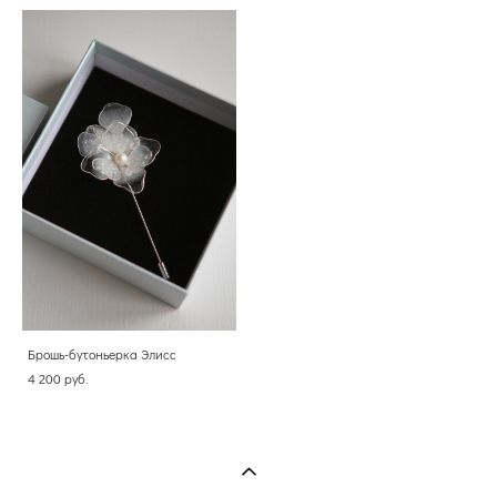
Брошь-бутоньерка Элисс
4 200 pуб.