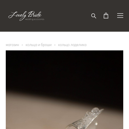
магазин
>
кольца и броши
>
кольцо ладелика