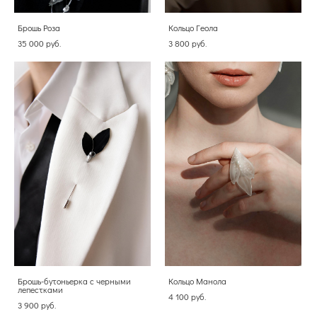
Брошь Роза
Кольцо Геола
35 000 pуб.
3 800 pуб.
Брошь-бутоньерка с черными
Кольцо Манола
лепестками
4 100 pуб.
3 900 pуб.