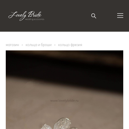
магазин
>
кольца и броши
>
кольцо фрезия