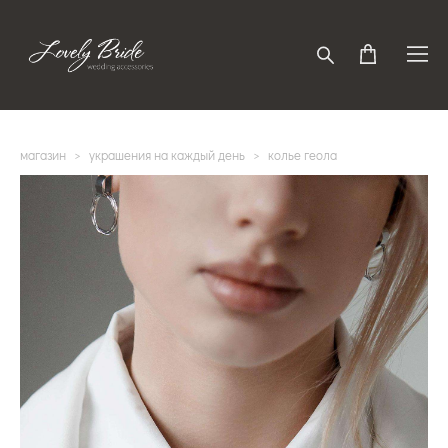
магазин
>
украшения на каждый день
>
колье геола