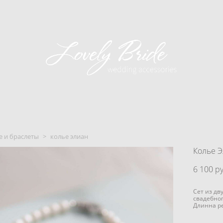
е и браслеты
>
колье элиан
Колье 
6 100 pу
Сет из дв
свадебног
Длинна ре