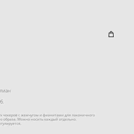
Элиан
б.
ух чокеров с жемчугом и фианитами для лаконичного
о образа. Можно носить каждый отдельно.
гулируется.