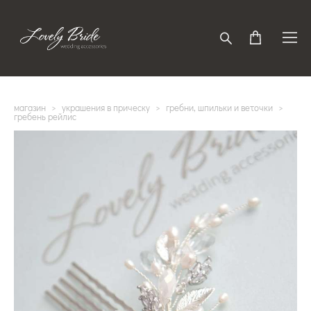
магазин
>
украшения в прическу
>
гребни, шпильки и веточки
>
гребень рейлис