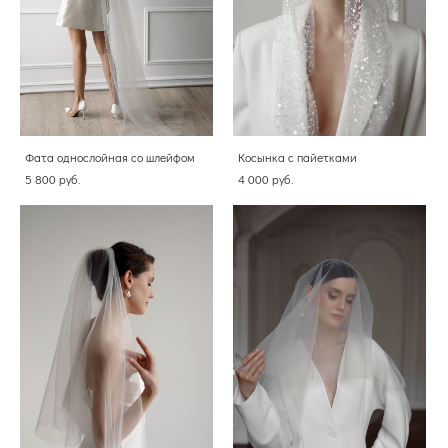
Фата однослойная со шлейфом
Косынка с пайетками
5 800 pуб.
4 000 pуб.