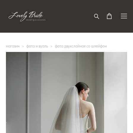
магазин
>
фата и вуаль
>
фата двухслойная со шлейфом