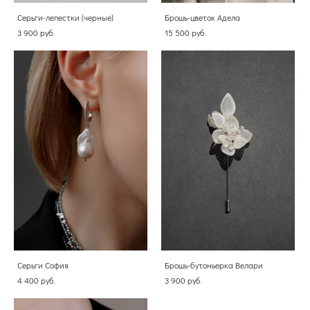
Серьги-лепестки (черные)
Брошь-цветок Адела
3 900 pуб.
15 500 pуб.
Серьги София
Брошь-бутоньерка Велари
4 400 pуб.
3 900 pуб.