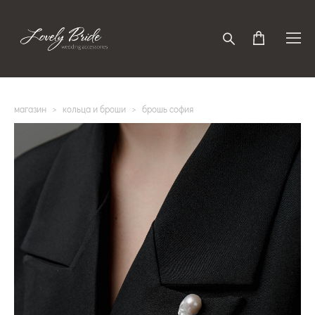
магазин
>
кольца и броши
>
брошь софия