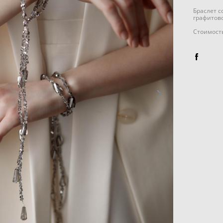
Браслет с
графитово
Стоимость