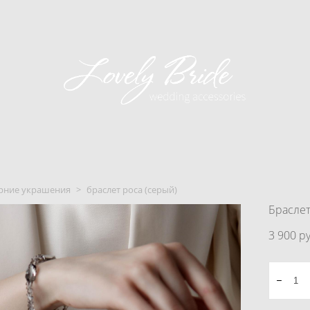
рние украшения
>
браслет роса (серый)
Браслет
3 900 pу