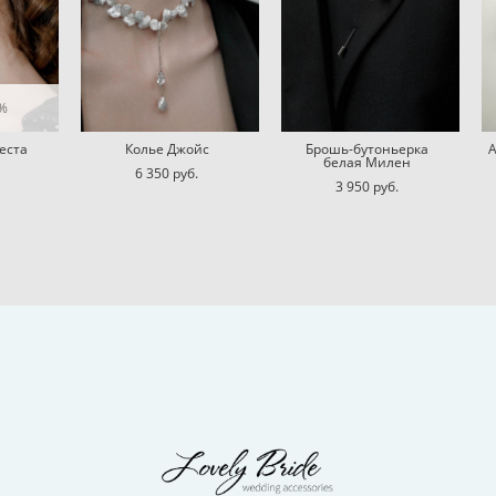
0%
еста
Колье Джойс
Брошь-бутоньерка
белая Милен
6 350 pуб.
3 950 pуб.