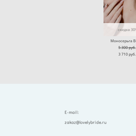
скидка 3
Моносерьга В
5 300 pуб.
3 710 pуб.
E-mail:
zakaz@lovelybride.ru