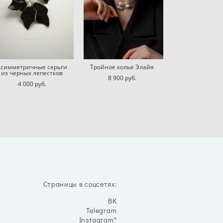
Асимметричные серьги
Тройное колье Элайя
из черных лепестков
8 900 pуб.
4 000 pуб.
Страницы в соцсетях:
ВК
Telegram
Instagram*